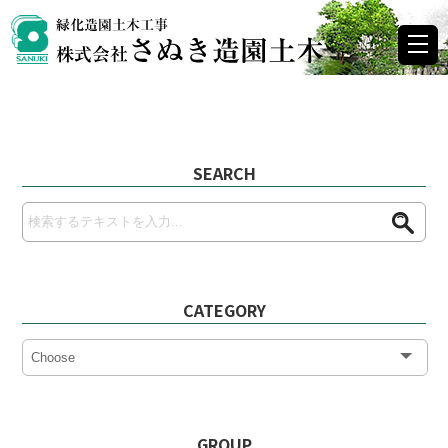
メ
ニ
ュ
株式会社さぬき造園土木
ー
を
開
く
SEARCH
CATEGORY
GROUP